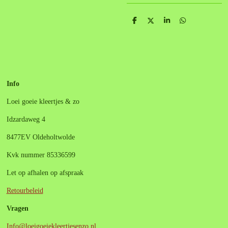
D
D
S
D
e
e
h
e
l
e
a
l
e
l
r
e
n
e
n
Info
Loei goeie kleertjes & zo
Idzardaweg 4
8477EV Oldeholtwolde
Kvk nummer 85336599
Let op afhalen op afspraak
Retourbeleid
Vragen
Info@loeigoeiekleertjesenzo.nl