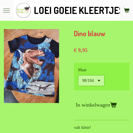
Ga
LOEI GOEIE KLEERTJES &
direct
naar
de
hoofdinhoud
Dino blauw
€ 9,95
Maat
In winkelwagen
valt klein!