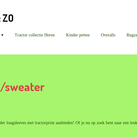
& ZO
Tractor collectie Heren
Kinder petten
Overalls
Rugz
s/sweater
r longsleeves met tractorprint aanbieden! Of je nu op zoek bent naar een leuk 