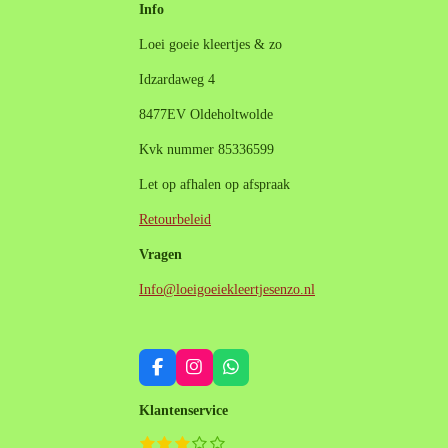
Info
Loei goeie kleertjes & zo
Idzardaweg 4
8477EV Oldeholtwolde
Kvk nummer 85336599
Let op afhalen op afspraak
Retourbeleid
Vragen
Info@loeigoeiekleertjesenzo.nl
F
I
W
a
n
h
c
s
a
Klantenservice
e
t
t
b
a
s
1
2
3
4
5
S
R