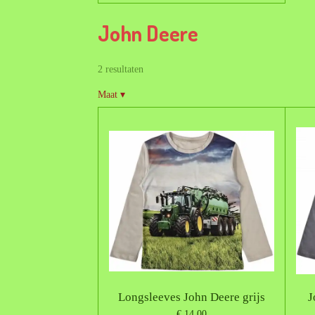
John Deere
2 resultaten
Maat
▾
Longsleeves John Deere grijs
J
€ 14,00