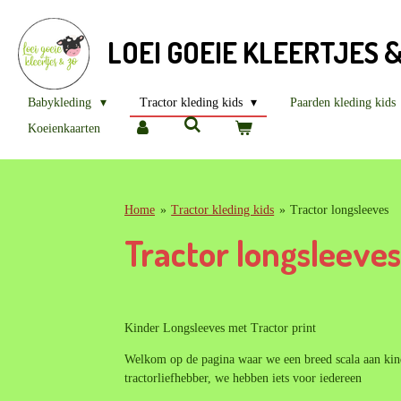
Ga
direct
LOEI GOEIE KLEERTJES 
naar
de
hoofdinhoud
Babykleding
Tractor kleding kids
Paarden kleding kids
Koeienkaarten
Home
»
Tractor kleding kids
»
Tractor longsleeves
Tractor longsleeve
Kinder Longsleeves met Tractor print
Welkom op de pagina waar we een breed scala aan kinde
tractorliefhebber, we hebben iets voor iedereen