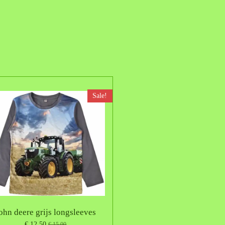
Sale!
ohn deere grijs longsleeves
€ 12,50
€ 15,00