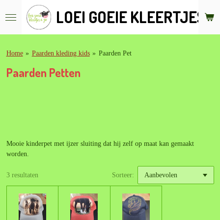
Ga
LOEI GOEIE KLEERTJES &
direct
naar
de
hoofdinhoud
Home
»
Paarden kleding kids
»
Paarden Pet
Paarden Petten
Mooie kinderpet met ijzer sluiting dat hij zelf op maat kan gemaakt
worden.
3 resultaten
Sorteer: