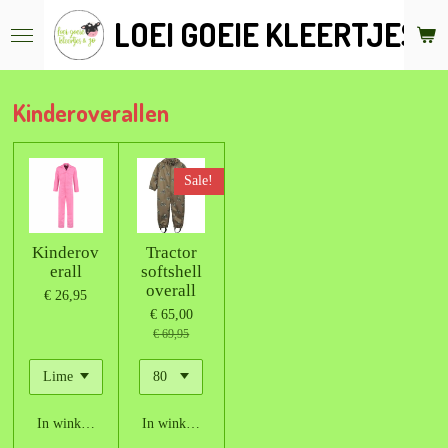
Ga
LOEI GOEIE KLEERTJES &
direct
naar
de
hoofdinhoud
Kinderoverallen
Sale!
Kinderov
Tractor
erall
softshell
overall
€ 26,95
€ 65,00
€ 69,95
In winkelwagen
In winkelwagen