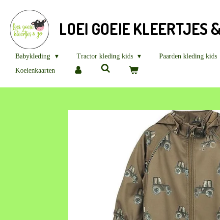
Ga
direct
LOEI GOEIE KLEERTJES 
naar
de
hoofdinhoud
Babykleding
Tractor kleding kids
Paarden kleding kids
Koeienkaarten