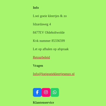
Info
Loei goeie kleertjes & zo
Idzardaweg 4
8477EV Oldeholtwolde
Kvk nummer 85336599
Let op afhalen op afspraak
Retourbeleid
Vragen
Info@loeigoeiekleertjesenzo.nl
F
I
W
a
n
h
c
s
a
Klantenservice
e
t
t