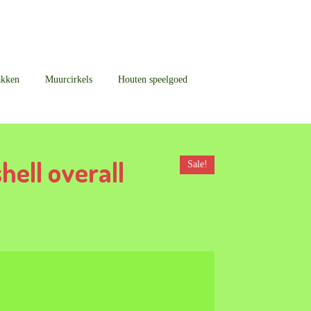
akken
Muurcirkels
Houten speelgoed
hell overall
Sale!