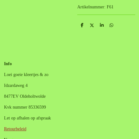
Artikelnummer:
F61
D
D
S
D
e
e
h
e
l
e
a
l
e
l
r
e
n
e
n
Info
Loei goeie kleertjes & zo
Idzardaweg 4
8477EV Oldeholtwolde
Kvk nummer 85336599
Let op afhalen op afspraak
Retourbeleid