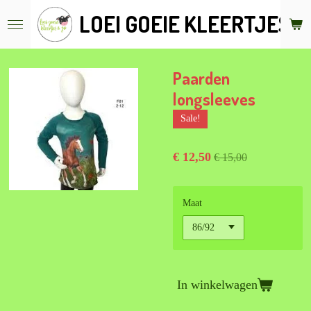
Ga
LOEI GOEIE KLEERTJES &
direct
naar
de
hoofdinhoud
Paarden
longsleeves
Sale!
€ 12,50
€ 15,00
Maat
In winkelwagen