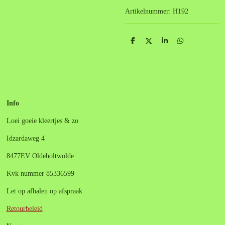
Artikelnummer:
H192
D
D
S
D
e
e
h
e
l
e
a
l
e
l
r
e
n
e
n
Info
Loei goeie kleertjes & zo
Idzardaweg 4
8477EV Oldeholtwolde
Kvk nummer 85336599
Let op afhalen op afspraak
Retourbeleid