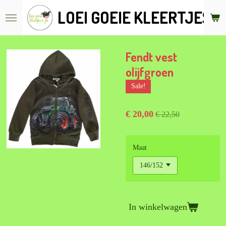
Ga
LOEI GOEIE KLEERTJES &
direct
naar
de
hoofdinhoud
Fendt vest
olijfgroen
Sale!
€ 20,00
€ 22,50
Maat
In winkelwagen