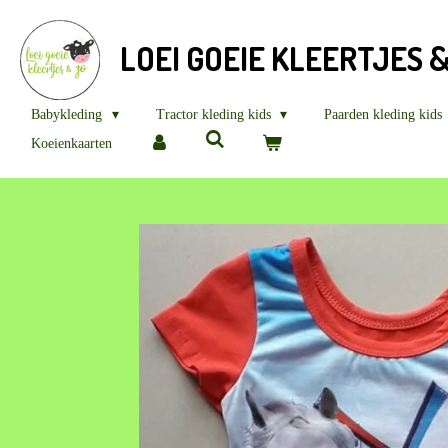
Ga
direct
LOEI GOEIE KLEERTJES 
naar
de
hoofdinhoud
Babykleding
Tractor kleding kids
Paarden kleding kids
Koeienkaarten