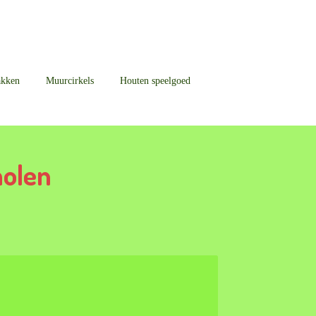
akken
Muurcirkels
Houten speelgoed
molen