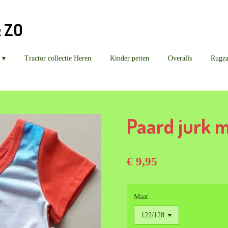
& ZO
Tractor collectie Heren
Kinder petten
Overalls
Rugz
Paard jurk 
€ 9,95
Maat