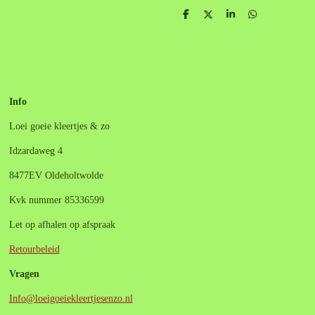
D
D
S
D
e
e
h
e
l
e
a
l
e
l
r
e
n
e
n
Info
Loei goeie kleertjes & zo
Idzardaweg 4
8477EV Oldeholtwolde
Kvk nummer 85336599
Let op afhalen op afspraak
Retourbeleid
Vragen
Info@loeigoeiekleertjesenzo.nl