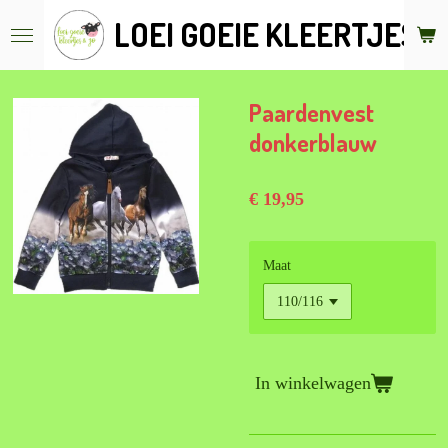
Ga
LOEI GOEIE KLEERTJES &
direct
naar
de
hoofdinhoud
Paardenvest
donkerblauw
€ 19,95
Maat
In winkelwagen