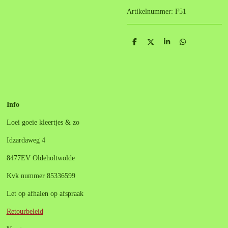
Artikelnummer:
F51
D
D
S
D
e
e
h
e
l
e
a
l
e
l
r
e
n
e
n
Info
Loei goeie kleertjes & zo
Idzardaweg 4
8477EV Oldeholtwolde
Kvk nummer 85336599
Let op afhalen op afspraak
Retourbeleid