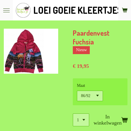
Ga
LOEI GOEIE KLEERTJES &
direct
naar
de
hoofdinhoud
Paardenvest
fuchsia
Nieuw
€ 19,95
Maat
In
winkelwagen