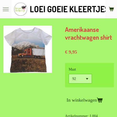
Ga
LOEI GOEIE KLEERTJES &
direct
naar
de
hoofdinhoud
Amerikaanse
vrachtwagen shirt
€ 9,95
Maat
In winkelwagen
Artikelnummer:
L004