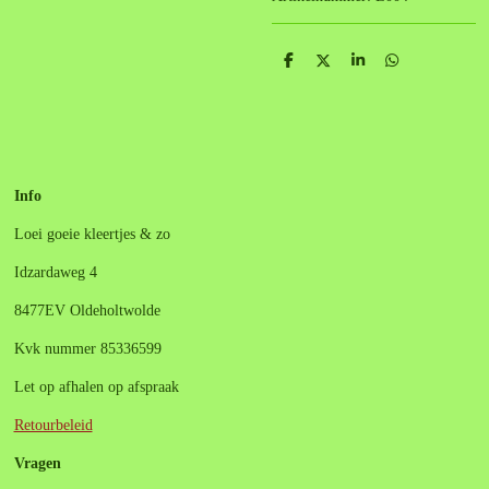
D
D
S
D
e
e
h
e
l
e
a
l
e
l
r
e
n
e
n
Info
Loei goeie kleertjes & zo
Idzardaweg 4
8477EV Oldeholtwolde
Kvk nummer 85336599
Let op afhalen op afspraak
Retourbeleid
Vragen