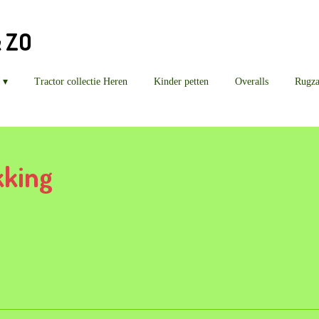
& ZO
Tractor collectie Heren
Kinder petten
Overalls
Rugz
kking