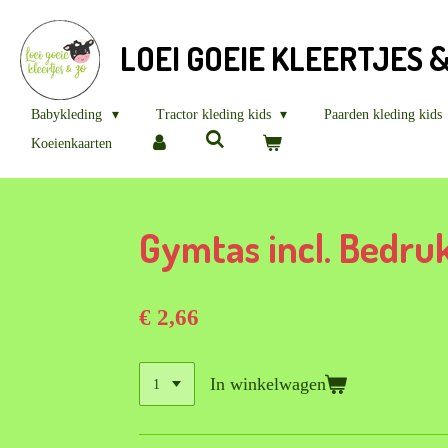
Ga
direct
LOEI GOEIE KLEERTJES 
naar
de
hoofdinhoud
Babykleding
Tractor kleding kids
Paarden kleding kids
Koeienkaarten
Gymtas incl. Bedru
€ 2,66
In winkelwagen