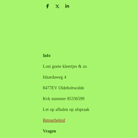
D
D
S
e
e
h
l
e
a
e
l
r
n
e
Info
Loei goeie kleertjes & zo
Idzardaweg 4
8477EV Oldeholtwolde
Kvk nummer 85336599
Let op afhalen op afspraak
Retourbeleid
Vragen