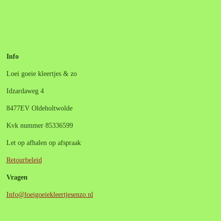
e
e
h
e
l
e
a
l
e
l
r
e
n
e
n
Info
Loei goeie kleertjes & zo
Idzardaweg 4
8477EV Oldeholtwolde
Kvk nummer 85336599
Let op afhalen op afspraak
Retourbeleid
Vragen
Info@loeigoeiekleertjesenzo.nl