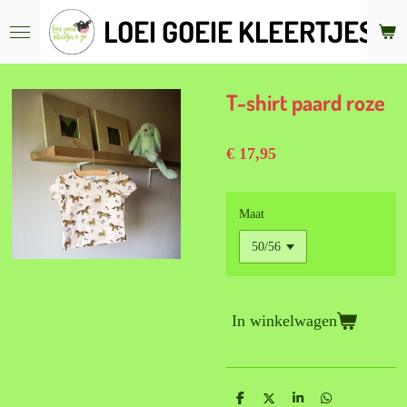
Ga
LOEI GOEIE KLEERTJES &
direct
naar
de
hoofdinhoud
T-shirt paard roze
€ 17,95
Maat
In winkelwagen
D
D
S
D