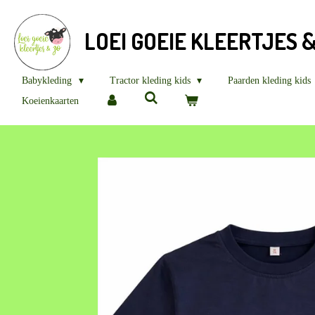
Ga
direct
LOEI GOEIE KLEERTJES 
naar
de
hoofdinhoud
Babykleding
Tractor kleding kids
Paarden kleding kids
Koeienkaarten