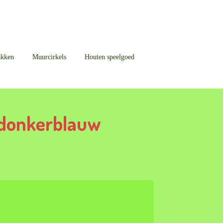
akken
Muurcirkels
Houten speelgoed
 donkerblauw