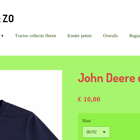
& ZO
Tractor collectie Heren
Kinder petten
Overalls
Rugz
John Deere
€ 10,00
Maat