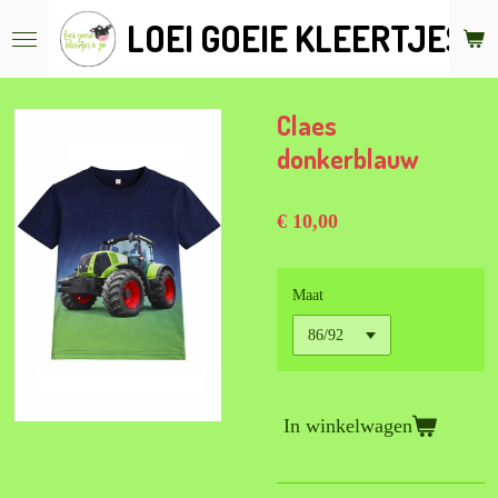
Ga
LOEI GOEIE KLEERTJES &
direct
naar
de
hoofdinhoud
Claes
donkerblauw
€ 10,00
Maat
In winkelwagen