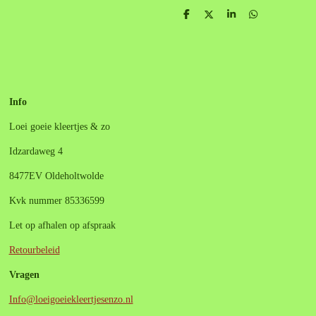
D
D
S
D
e
e
h
e
l
e
a
l
e
l
r
e
n
e
n
Info
Loei goeie kleertjes & zo
Idzardaweg 4
8477EV Oldeholtwolde
Kvk nummer 85336599
Let op afhalen op afspraak
Retourbeleid
Vragen
Info@loeigoeiekleertjesenzo.nl