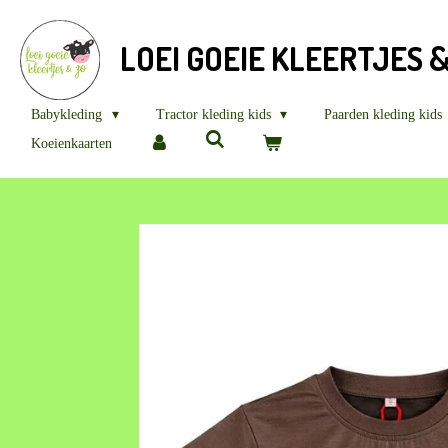
Ga
direct
LOEI GOEIE KLEERTJES 
naar
de
hoofdinhoud
Babykleding
Tractor kleding kids
Paarden kleding kids
Koeienkaarten