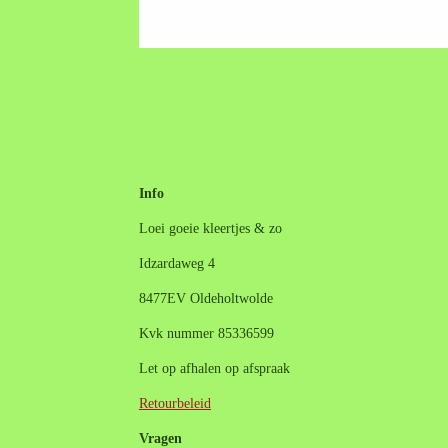
Info
Loei goeie kleertjes & zo
Idzardaweg 4
8477EV Oldeholtwolde
Kvk nummer 85336599
Let op afhalen op afspraak
Retourbeleid
Vragen