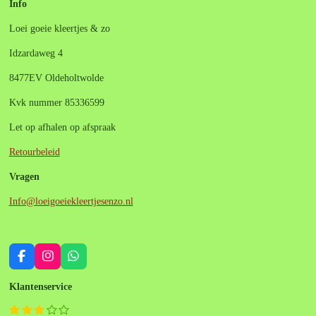
Info
Loei goeie kleertjes & zo
Idzardaweg 4
8477EV Oldeholtwolde
Kvk nummer 85336599
Let op afhalen op afspraak
Retourbeleid
Vragen
Info@loeigoeiekleertjesenzo.nl
F
I
W
a
n
h
c
s
a
Klantenservice
e
t
t
b
a
s
1
2
3
4
5
S
R