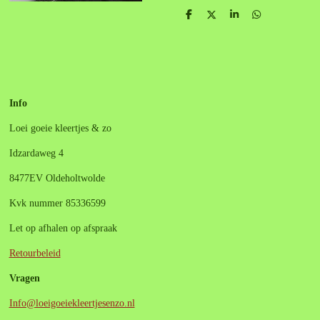
D
D
S
D
e
e
h
e
l
e
a
l
e
l
r
e
n
e
n
Info
Loei goeie kleertjes & zo
Idzardaweg 4
8477EV Oldeholtwolde
Kvk nummer 85336599
Let op afhalen op afspraak
Retourbeleid
Vragen
Info@loeigoeiekleertjesenzo.nl