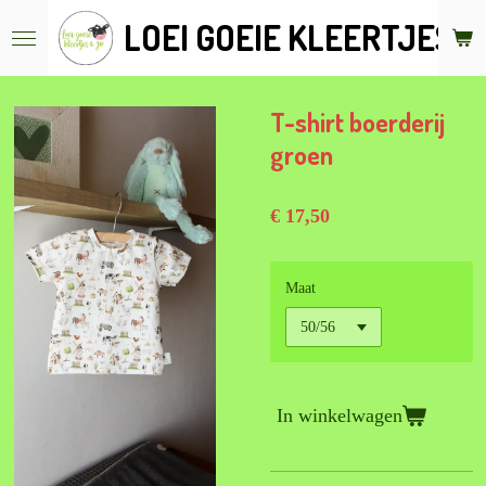
Ga
LOEI GOEIE KLEERTJES &
direct
naar
de
hoofdinhoud
T-shirt boerderij
groen
€ 17,50
Maat
In winkelwagen