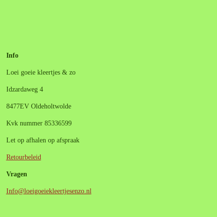
e
e
h
e
l
e
a
l
e
l
r
e
n
e
n
Info
Loei goeie kleertjes & zo
Idzardaweg 4
8477EV Oldeholtwolde
Kvk nummer 85336599
Let op afhalen op afspraak
Retourbeleid
Vragen
Info@loeigoeiekleertjesenzo.nl