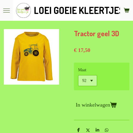
Ga
LOEI GOEIE KLEERTJES &
direct
naar
de
hoofdinhoud
Tractor geel 3D
€ 17,50
Maat
In winkelwagen
D
D
S
D