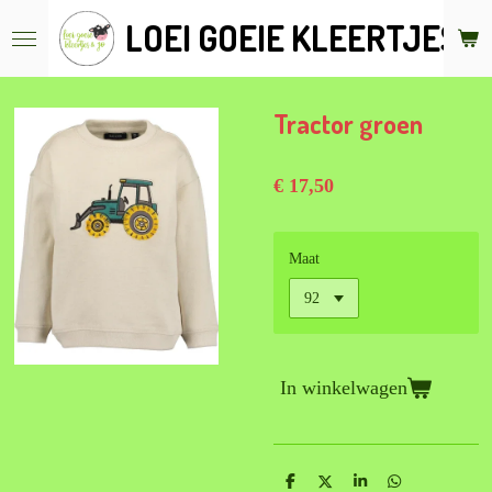
Ga
LOEI GOEIE KLEERTJES &
direct
naar
de
hoofdinhoud
Tractor groen
€ 17,50
Maat
In winkelwagen
D
D
S
D