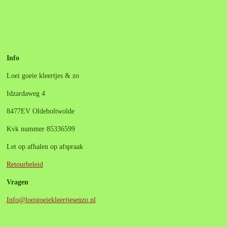
e
e
h
e
l
e
a
l
e
l
r
e
n
e
n
Info
Loei goeie kleertjes & zo
Idzardaweg 4
8477EV Oldeholtwolde
Kvk nummer 85336599
Let op afhalen op afspraak
Retourbeleid
Vragen
Info@loeigoeiekleertjesenzo.nl