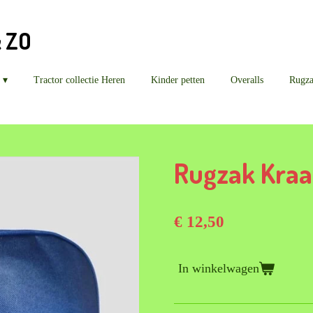
& ZO
Tractor collectie Heren
Kinder petten
Overalls
Rugz
Rugzak Kraa
€ 12,50
In winkelwagen