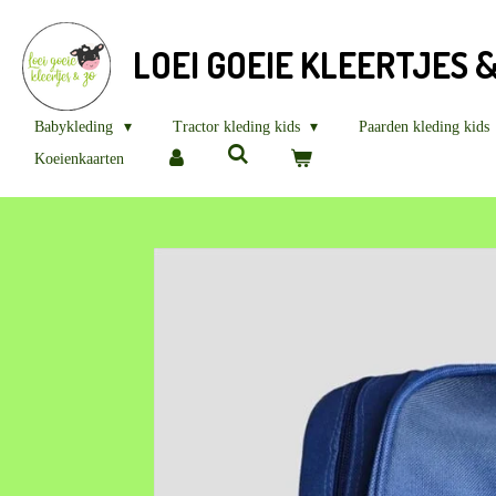
Ga
direct
LOEI GOEIE KLEERTJES 
naar
de
hoofdinhoud
Babykleding
Tractor kleding kids
Paarden kleding kids
Koeienkaarten