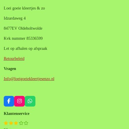
Loei goeie kleertjes & zo
Idzardaweg 4
8477EV Oldeholtwolde
Kvk nummer 85336599
Let op afhalen op afspraak
Retourbeleid
Vragen
Info@loeigoeiekleertjesenzo.nl
F
I
W
a
n
h
c
s
a
Klantenservice
e
t
t
b
a
s
1
2
3
4
5
S
R
o
g
A
s
s
s
s
s
t