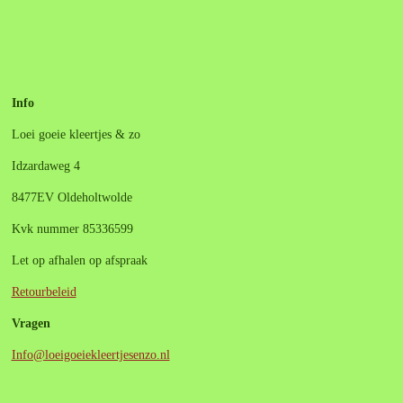
e
e
h
e
l
e
a
l
e
l
r
e
n
e
n
Info
Loei goeie kleertjes & zo
Idzardaweg 4
8477EV Oldeholtwolde
Kvk nummer 85336599
Let op afhalen op afspraak
Retourbeleid
Vragen
Info@loeigoeiekleertjesenzo.nl