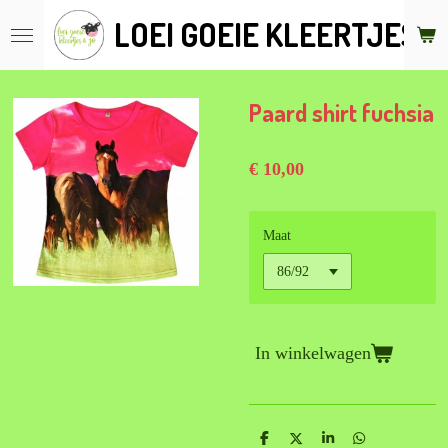
Ga
LOEI GOEIE KLEERTJES &
direct
naar
de
hoofdinhoud
Paard shirt fuchsia
€ 10,00
Maat
In winkelwagen
D
D
S
D