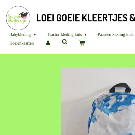
Ga
direct
LOEI GOEIE KLEERTJES 
naar
de
hoofdinhoud
Babykleding
Tractor kleding kids
Paarden kleding kids
Koeienkaarten