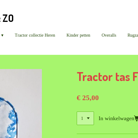
& ZO
Tractor collectie Heren
Kinder petten
Overalls
Rugz
Tractor tas
€ 25,00
In winkelwagen