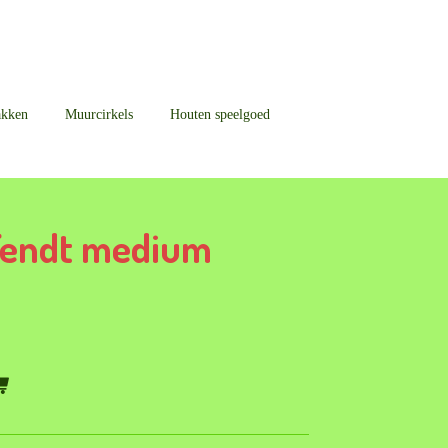
akken
Muurcirkels
Houten speelgoed
 Fendt medium