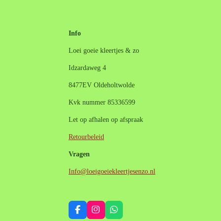
Info
Loei goeie kleertjes & zo
Idzardaweg 4
8477EV Oldeholtwolde
Kvk nummer 85336599
Let op afhalen op afspraak
Retourbeleid
Vragen
Info@loeigoeiekleertjesenzo.nl
F
I
W
a
n
h