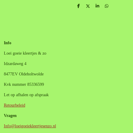
D
D
S
D
e
e
h
e
l
e
a
l
e
l
r
e
n
e
n
Info
Loei goeie kleertjes & zo
Idzardaweg 4
8477EV Oldeholtwolde
Kvk nummer 85336599
Let op afhalen op afspraak
Retourbeleid
Vragen
Info@loeigoeiekleertjesenzo.nl