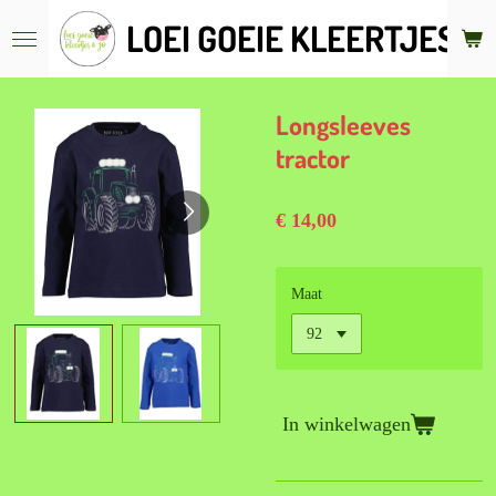
Ga
LOEI GOEIE KLEERTJES &
direct
naar
de
hoofdinhoud
Longsleeves
tractor
€ 14,00
Maat
In winkelwagen