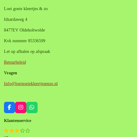
Loei goeie kleertjes & zo
Idzardaweg 4
8477EV Oldeholtwolde
Kvk nummer 85336599
Let op afhalen op afspraak
Retourbeleid
Vragen
Info@loeigoeiekleertjesenzo.nl
F
I
W
a
n
h
c
s
a
Klantenservice
e
t
t
b
a
s
1
2
3
4
5
S
R
o
g
A
s
s
s
s
s
t