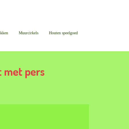
akken
Muurcirkels
Houten speelgoed
t met pers