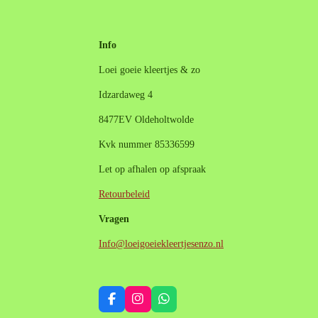
Info
Loei goeie kleertjes & zo
Idzardaweg 4
8477EV Oldeholtwolde
Kvk nummer 85336599
Let op afhalen op afspraak
Retourbeleid
Vragen
Info@loeigoeiekleertjesenzo.nl
F
I
W
a
n
h