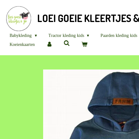
Ga
direct
LOEI GOEIE KLEERTJES 
naar
de
hoofdinhoud
Babykleding
Tractor kleding kids
Paarden kleding kids
Koeienkaarten