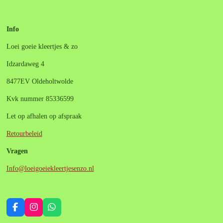
Info
Loei goeie kleertjes & zo
Idzardaweg 4
8477EV Oldeholtwolde
Kvk nummer 85336599
Let op afhalen op afspraak
Retourbeleid
Vragen
Info@loeigoeiekleertjesenzo.nl
F
I
W
a
n
h