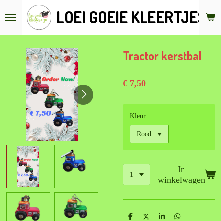
Ga
LOEI GOEIE KLEERTJES &
direct
naar
de
hoofdinhoud
Tractor kerstbal
€ 7,50
Kleur
In
winkelwagen
D
D
S
D