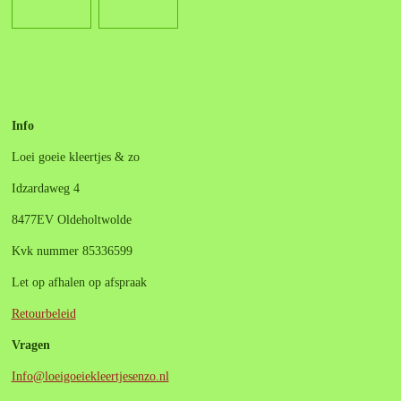
e
e
h
e
l
e
a
l
e
l
r
e
n
e
n
Info
Loei goeie kleertjes & zo
Idzardaweg 4
8477EV Oldeholtwolde
Kvk nummer 85336599
Let op afhalen op afspraak
Retourbeleid
Vragen
Info@loeigoeiekleertjesenzo.nl