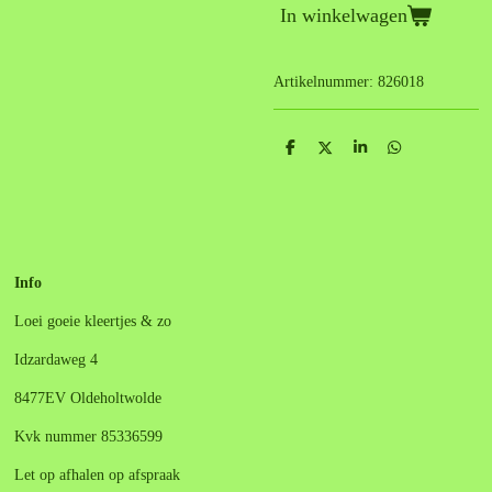
In winkelwagen
Artikelnummer:
826018
D
D
S
D
e
e
h
e
l
e
a
l
e
l
r
e
n
e
n
Info
Loei goeie kleertjes & zo
Idzardaweg 4
8477EV Oldeholtwolde
Kvk nummer 85336599
Let op afhalen op afspraak