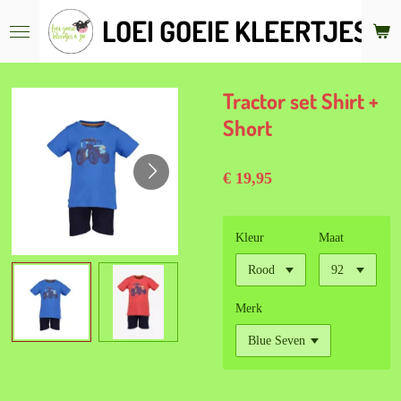
Ga
LOEI GOEIE KLEERTJES &
direct
naar
de
hoofdinhoud
Tractor set Shirt +
Short
€ 19,95
Kleur
Maat
Merk